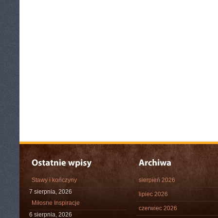
Stawy i kończyny
sierpień 2026
7 sierpnia, 2026
lipiec 2026
Miłosne Inspiracje
czerwiec 2026
6 sierpnia, 2026