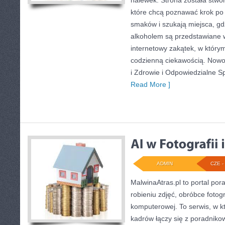
nalewek. Strona została stwo
które chcą poznawać krok po
smaków i szukają miejsca, gd
alkoholem są przedstawiane 
internetowy zakątek, w którym
codzienną ciekawością. Nowośc
i Zdrowie i Odpowiedzialne S
Read More ]
ADMIN
CZE - 
MalwinaAtras.pl to portal po
robieniu zdjęć, obróbce fotogr
komputerowej. To serwis, w k
kadrów łączy się z poradnik