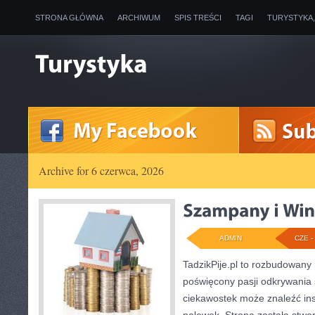
STRONA GŁÓWNA
ARCHIWUM
SPIS TREŚCI
TAGI
TURYSTYKA
Archive for 6 czerwca, 2026
ADMIN
CZE - 
TadzikPije.pl to rozbudowany
poświęcony pasji odkrywania
ciekawostek może znaleźć ins