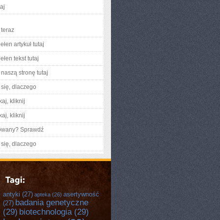
taj
teraz
łen artykuł tutaj
łen tekst tutaj
naszą stronę tutaj
się, dlaczego
aj, kliknij
aj, kliknij
gowany? Sprawdź
się, dlaczego
antyki
(27)
asertywność
apteka
(26)
badania genetyczne
(27)
(29)
biotechnologia
(29)