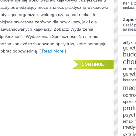
koncentruje się wokół wypraw kajakowych, dzięki czemu
Kenia to
każdy odwiedzający może znaleźć praktyczne wskazówki
piękna. 
dotyczące organizacji wolnego czasu nad rzeką. To
Zapisk
miejsce stworzone zarówno dla nowicjuszy, jak i dla
Cześć p
zaawansowanych kajakarzy. Zobacz: Wydarzenia i
na nies
Społeczność i Wydarzenia i Społeczność. Na stronie
antyki
można znaleźć rozbudowane opisy tras, które pomagają
genet
dobrać odpowiednią
[ Read More ]
bud
cho
CONTINUE
comme
genet
korepet
med
ochro
społec
prof
psych
rehabili
medy
szk