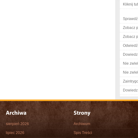
Kliknij tu
Sprawdź 
Zobacz pe
Zobacz pe
Odwiedź 
Dowiedz 
Nie zwlek
Nie zwlek
Zaintry
Dowiedz 
sierpień 2026
Archiwum
lipiec 2026
Spis Treści