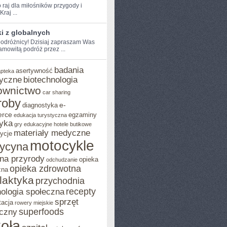
 raj dla miłośników ⁢przygody i
Kraj ...
i z globalnych
odróżnicy! Dzisiaj ​zapraszam Was
amowitą podróż przez ...
badania
asertywność
apteka
yczne
biotechnologia
ownictwo
car sharing
roby
e-
diagnostyka
rce
egzaminy
edukacja turystyczna
yka
gry edukacyjne
hotele butikowe
materiały medyczne
ycje
motocykle
ycyna
na przyrody
opieka
odchudzanie
opieka zdrowotna
zna
ilaktyka
przychodnia
recepty
ologia społeczna
sprzęt
tacja
rowery miejskie
superfoods
czny
oła