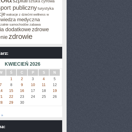
szpital
sztuka cyfrowa
sport publiczny
turystyka
cje
wakacje z dziećmi
wellness w
wiedza medyczna
zalnie samochodów
zabawa
cia dodatkowe
zdrowe
zdrowie
enie
KWIECIEŃ 2026
W
Ś
C
P
S
N
1
2
3
4
5
7
8
9
10
11
12
14
15
16
17
18
19
21
22
23
24
25
26
28
29
30
 »