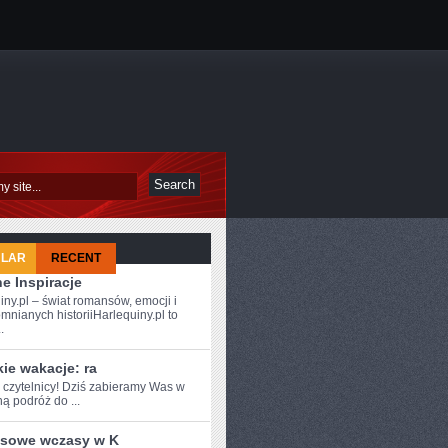
ULAR
RECENT
e Inspiracje
iny.pl – świat romansów, emocji i
mnianych historiiHarlequiny.pl to
.
ie wakacje: ra
e czytelnicy! ‌Dziś zabieramy Was w
ą podróż​ do ...
sowe wczasy w K