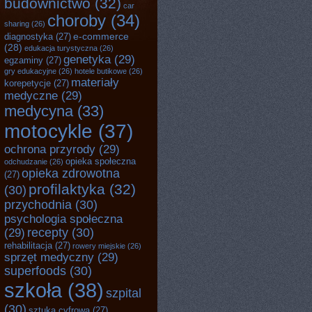
budownictwo
(32)
car
choroby
(34)
sharing
(26)
e-commerce
diagnostyka
(27)
(28)
edukacja turystyczna
(26)
genetyka
(29)
egzaminy
(27)
gry edukacyjne
(26)
hotele butikowe
(26)
materiały
korepetycje
(27)
medyczne
(29)
medycyna
(33)
motocykle
(37)
ochrona przyrody
(29)
opieka społeczna
odchudzanie
(26)
opieka zdrowotna
(27)
profilaktyka
(32)
(30)
przychodnia
(30)
psychologia społeczna
recepty
(30)
(29)
rehabilitacja
(27)
rowery miejskie
(26)
sprzęt medyczny
(29)
superfoods
(30)
szkoła
(38)
szpital
(30)
sztuka cyfrowa
(27)