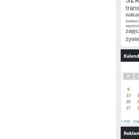
tran
waka
hotelach
wypożyc
zaję
żywi
P
6
13
20
27
« mar
maj